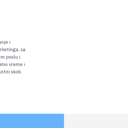
nje i
rketinga, sa
em poslu i
dimo vreme i
antni skok.