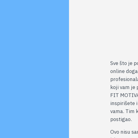
Besp
Sve što je p
online doga
profesional
koji vam je
FIT MOTIVA
inspirišete 
vama. Tim ko
postigao.
Ovo nisu sam