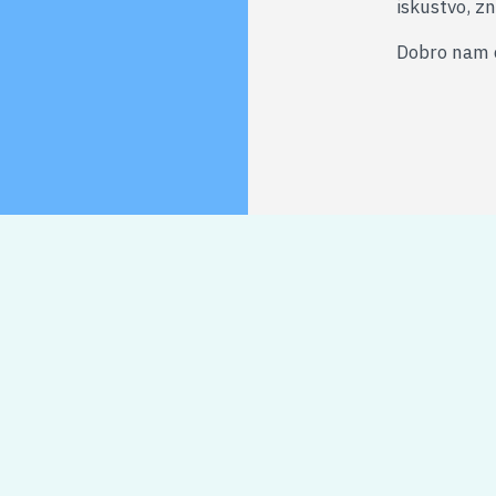
iskustvo, zn
Dobro nam d
Zajedno možemo više