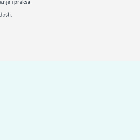
anje i praksa.
ošli.