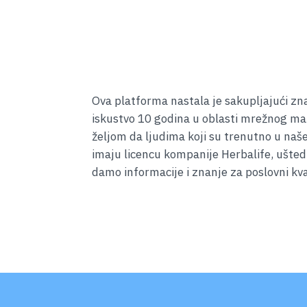
Baza znanja za
kvantni skok
Ova platforma nastala je sakupljajući zna
iskustvo 10 godina u oblasti mrežnog ma
željom da ljudima koji su trenutno u naš
imaju licencu kompanije Herbalife, ušte
damo informacije i znanje za poslovni kv