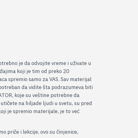
latan pristup
otrebno je da odvojite vreme i uživate u
đajima koji je tim od preko 20
aca spremio samo za VAS. Sav materijal
 potreban da vidite šta podrazumeva biti
TOR, koje su veštine potrebne da
i utičete na hiljade ljudi u svetu, su pred
ji je spremio materijale, je to već
o priče i lekcije, ovo su činjenice,