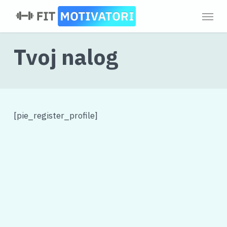
Skip
Menu
to
main
content
Tvoj nalog
[pie_register_profile]